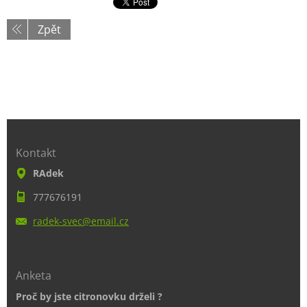
Zpět
Kontakt
RAdek
777676191
radek-sv
ec@email
.cz
Anketa
Proč by jste citronovku drželi ?