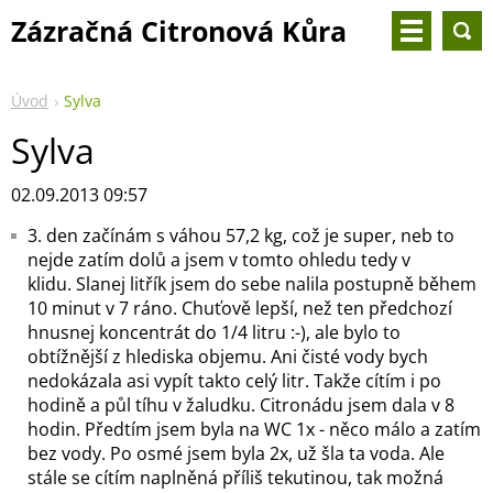
Zázračná Citronová Kůra
Úvod
Sylva
Sylva
02.09.2013 09:57
3. den začínám s váhou 57,2 kg, což je super, neb to
nejde zatím dolů a jsem v tomto ohledu tedy v
klidu. Slanej litřík jsem do sebe nalila postupně během
10 minut v 7 ráno. Chuťově lepší, než ten předchozí
hnusnej koncentrát do 1/4 litru :-), ale bylo to
obtížnější z hlediska objemu. Ani čisté vody bych
nedokázala asi vypít takto celý litr. Takže cítím i po
hodině a půl tíhu v žaludku. Citronádu jsem dala v 8
hodin. Předtím jsem byla na WC 1x - něco málo a zatím
bez vody. Po osmé jsem byla 2x, už šla ta voda. Ale
stále se cítím naplněná příliš tekutinou, tak možná