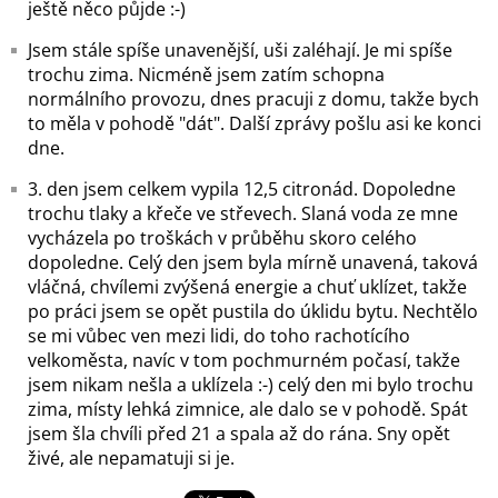
ještě něco půjde :-)
Jsem stále spíše unavenější, uši zaléhají. Je mi spíše
trochu zima. Nicméně jsem zatím schopna
normálního provozu, dnes pracuji z domu, takže bych
to měla v pohodě "dát". Další zprávy pošlu asi ke konci
dne.
3. den jsem celkem vypila 12,5 citronád. Dopoledne
trochu tlaky a křeče ve střevech. Slaná voda ze mne
vycházela po troškách v průběhu skoro celého
dopoledne. Celý den jsem byla mírně unavená, taková
vláčná, chvílemi zvýšená energie a chuť uklízet, takže
po práci jsem se opět pustila do úklidu bytu. Nechtělo
se mi vůbec ven mezi lidi, do toho rachotícího
velkoměsta, navíc v tom pochmurném počasí, takže
jsem nikam nešla a uklízela :-) celý den mi bylo trochu
zima, místy lehká zimnice, ale dalo se v pohodě. Spát
jsem šla chvíli před 21 a spala až do rána. Sny opět
živé, ale nepamatuji si je.