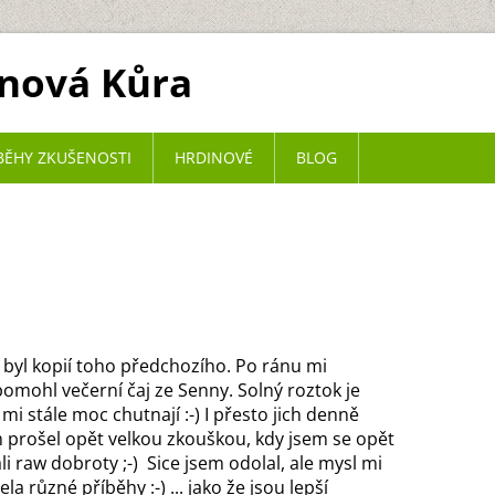
onová Kůra
BĚHY ZKUŠENOSTI
HRDINOVÉ
BLOG
en byl kopií toho předchozího. Po ránu mi
mohl večerní čaj ze Senny. Solný roztok je
i stále moc chutnají :-) I přesto jich denně
m prošel opět velkou zkouškou, kdy jsem se opět
ali raw dobroty ;-) Sice jsem odolal, ale mysl mi
a různé příběhy :-) ... jako že jsou lepší