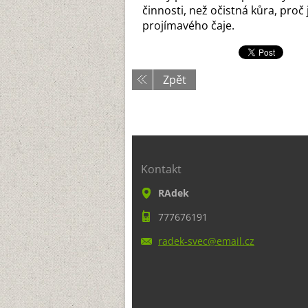
činnosti, než očistná kůra, proč 
projímavého čaje.
Zpět
Kontakt
RAdek
777676191
radek-sv
ec@email
.cz