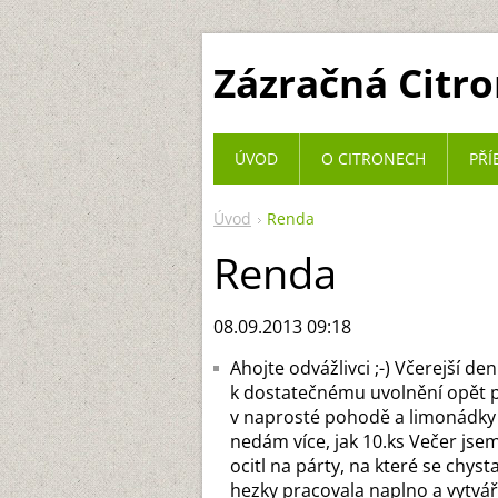
Zázračná Citr
ÚVOD
O CITRONECH
PŘÍ
Úvod
Renda
Renda
08.09.2013 09:18
Ahojte odvážlivci ;-) Včerejší d
k dostatečnému uvolnění opět po
v naprosté pohodě a limonádky m
nedám více, jak 10.ks Večer jse
ocitl na párty, na které se chyst
hezky pracovala naplno a vytvářel