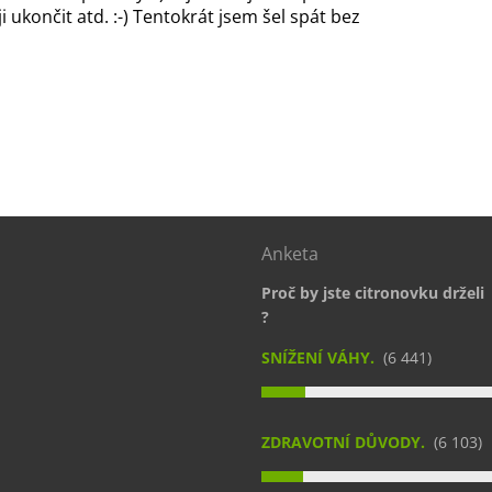
ji ukončit atd. :-) Tentokrát jsem šel spát bez
Anketa
Proč by jste citronovku drželi
?
SNÍŽENÍ VÁHY.
(6 441)
ZDRAVOTNÍ DŮVODY.
(6 103)