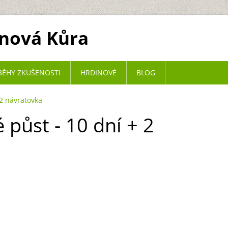
onová Kůra
BĚHY ZKUŠENOSTI
HRDINOVÉ
BLOG
 2 návratovka
 půst - 10 dní + 2