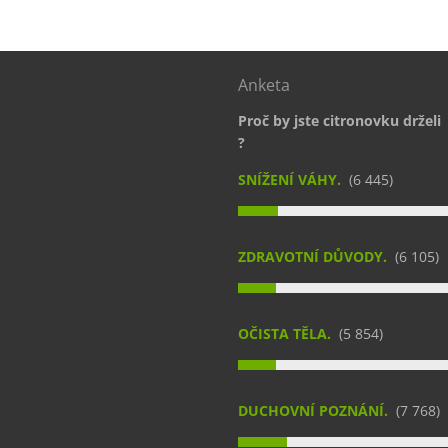
Anketa
Proč by jste citronovku drželi
?
SNÍŽENÍ VÁHY.
(6 445)
ZDRAVOTNÍ DŮVODY.
(6 105)
OČISTA TĚLA.
(5 854)
DUCHOVNÍ POZNÁNÍ.
(7 768)