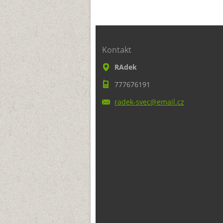
Kontakt
RAdek
777676191
radek-sv
ec@email
.cz