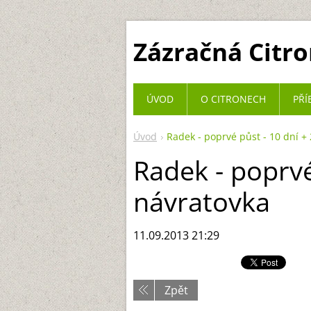
Zázračná Citr
ÚVOD
O CITRONECH
PŘÍ
Úvod
Radek - poprvé půst - 10 dní +
Radek - poprvé
návratovka
11.09.2013 21:29
Zpět