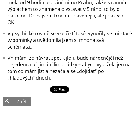
měla od 9 hodin jednání mimo Prahu, takže s ranním
výplachem to znamenalo vstávat v 5 ráno, to bylo
náročné. Dnes jsem trochu unavenější, ale jinak vše
OK.
V psychické rovině se vše čistí také, vynořily se mi staré
vzpomínky a uvědomila jsem si mnohá svá
schémata….
Vnímám, že návrat zpět k jídlu bude náročnějěí než
nejedení a přijímání limonádky – abych vydržela jen na
tom co mám jíst a nezačala se „dojídat“ po
„hladových“ dnech.
Zpět