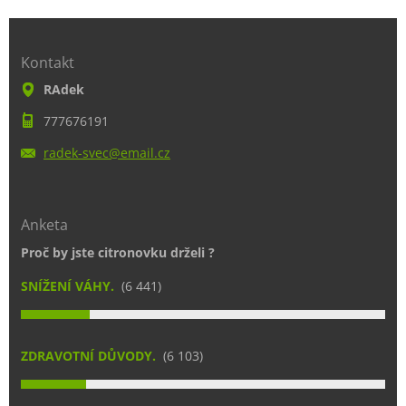
Kontakt
RAdek
777676191
radek-sv
ec@email
.cz
Anketa
Proč by jste citronovku drželi ?
SNÍŽENÍ VÁHY.
(6 441)
ZDRAVOTNÍ DŮVODY.
(6 103)