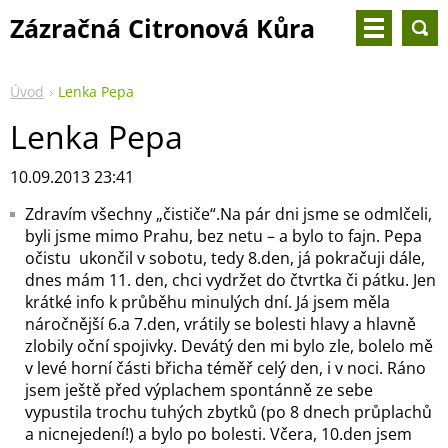
Zázračná Citronová Kůra
Úvod
Lenka Pepa
Lenka Pepa
10.09.2013 23:41
Zdravím všechny „čističe“.Na pár dni jsme se odmlčeli,
byli jsme mimo Prahu, bez netu – a bylo to fajn. Pepa
očistu ukončil v sobotu, tedy 8.den, já pokračuji dále,
dnes mám 11. den, chci vydržet do čtvrtka či pátku. Jen
krátké info k průběhu minulých dní. Já jsem měla
náročnější 6.a 7.den, vrátily se bolesti hlavy a hlavně
zlobily oční spojivky. Devátý den mi bylo zle, bolelo mě
v levé horní části břicha téměř celý den, i v noci. Ráno
jsem ještě před výplachem spontánně ze sebe
vypustila trochu tuhých zbytků (po 8 dnech průplachů
a nicnejedení!) a bylo po bolesti. Včera, 10.den jsem